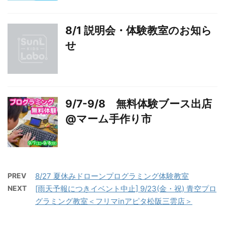
8/1 説明会・体験教室のお知ら
せ
9/7-9/8 無料体験ブース出店
@マーム手作り市
PREV
8/27 夏休みドローンプログラミング体験教室
NEXT
[雨天予報につきイベント中止] 9/23(金・祝) 青空プロ
グラミング教室＜フリマinアピタ松阪三雲店＞